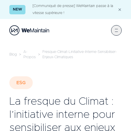
[Communiqué de presse] WeMaintain passe à la
NEW
vitesse supérieure !
A-
Fresque-Climat-Linitiative-Interne-Sensibiliser-
Blog
>
>
Propos
Enjeux-Climatiques
ESG
La fresque du Climat :
l’initiative interne pour
sensibiliser aux enjeux