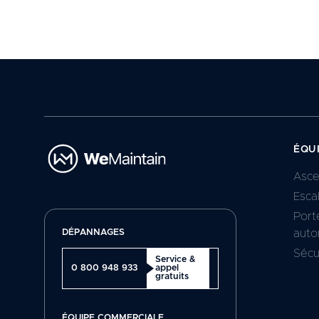
ÉQU
Asce
Esca
Port
DÉPANNAGES
auto
Sécu
Service &
0 800 948 933
appel
gratuits
ÉQUIPE COMMERCIALE