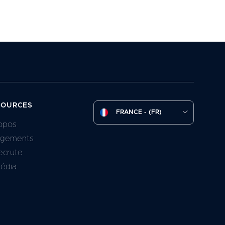
SOURCES
FRANCE - (FR)
opos
agements
ecrute
média