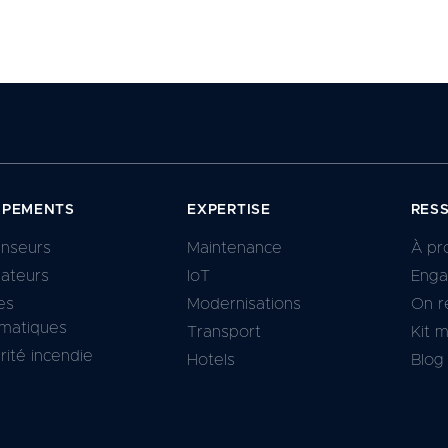
IPEMENTS
EXPERTISE
RES
nseurs
Maintenance
À pr
lateurs
IoT
Eng
es
Modernisations
On r
matiques
Transport
Kit 
rité incendie
Hotels
Blog