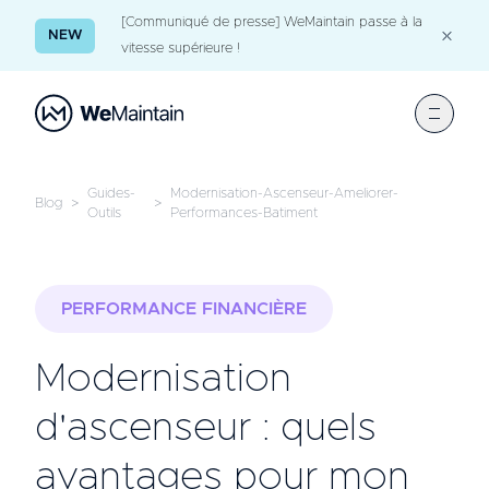
[Communiqué de presse] WeMaintain passe à la
NEW
vitesse supérieure !
Guides-
Modernisation-Ascenseur-Ameliorer-
Blog
>
>
Outils
Performances-Batiment
PERFORMANCE FINANCIÈRE
Modernisation
d'ascenseur : quels
avantages pour mon