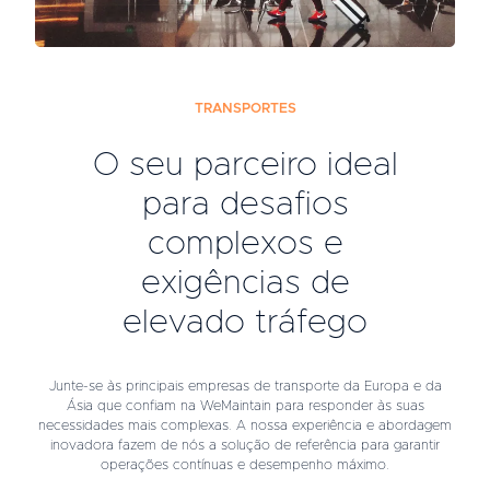
TRANSPORTES
O seu parceiro ideal
para desafios
complexos e
exigências de
elevado tráfego
Junte-se às principais empresas de transporte da Europa e da
Ásia que confiam na WeMaintain para responder às suas
necessidades mais complexas. A nossa experiência e abordagem
inovadora fazem de nós a solução de referência para garantir
operações contínuas e desempenho máximo.